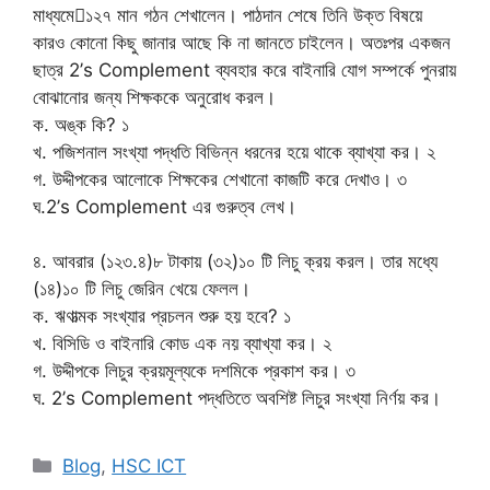
মাধ্যমে১২৭ মান গঠন শেখালেন। পাঠদান শেষে তিনি উক্ত বিষয়ে
কারও কোনো কিছু জানার আছে কি না জানতে চাইলেন। অতঃপর একজন
ছাত্র 2’s Complement ব্যবহার করে বাইনারি যোগ সম্পর্কে পুনরায়
বোঝানোর জন্য শিক্ষককে অনুরোধ করল।
ক. অঙ্ক কি? ১
খ. পজিশনাল সংখ্যা পদ্ধতি বিভিন্ন ধরনের হয়ে থাকে ব্যাখ্যা কর। ২
গ. উদ্দীপকের আলোকে শিক্ষকের শেখানো কাজটি করে দেখাও। ৩
ঘ.2’s Complement এর গুরুত্ব লেখ।
৪. আবরার (১২৩.৪)৮ টাকায় (৩২)১০ টি লিচু ক্রয় করল। তার মধ্যে
(১৪)১০ টি লিচু জেরিন খেয়ে ফেলল।
ক. ঋণাত্মক সংখ্যার প্রচলন শুরু হয় হবে? ১
খ. বিসিডি ও বাইনারি কোড এক নয় ব্যাখ্যা কর। ২
গ. উদ্দীপকে লিচুর ক্রয়মূল্যকে দশমিকে প্রকাশ কর। ৩
ঘ. 2’s Complement পদ্ধতিতে অবশিষ্ট লিচুর সংখ্যা নির্ণয় কর।
Categories
Blog
,
HSC ICT