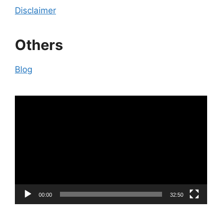
Disclaimer
Others
Blog
Video
Player
00:00
32:50