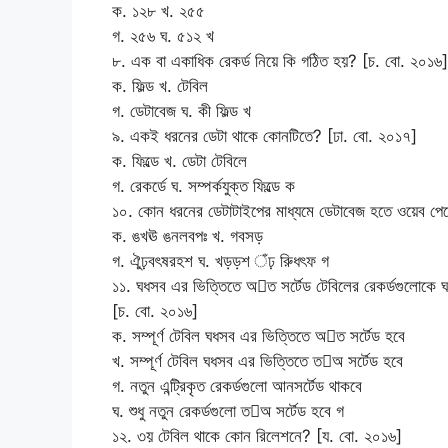
ক. ১২৮ খ. ২৫৫
গ. ২৫৬ ঘ. ৫১২ খ
৮. এক বা একাধিক রেকর্ড নিয়ে কি গঠিত হয়? [চ. বো. ২০১৬]
ক. ফিল্ড খ. টেবিল
গ. ডেটাবেজ ঘ. কী ফিল্ড খ
৯. একই ধরনের ডেটা থাকে কোনটিতে? [ঢা. বো. ২০১৭]
ক. ফিল্ডে খ. ডেটা টেবিলে
গ. রেকর্ডে ঘ. সম্পর্কযুক্ত ফিল্ডে ক
১০. কোন ধরনের ডেটাটাইপের মাধ্যমে ডেটাবেজ হতে ওয়েব পে
ক. ঙখঊ ঙনলবপঃ খ. গবসড়
গ. ঐুঢ়বৎষরহশ ঘ. খড়ড়শ ঁঢ় রিুধৎফ গ
১১. ঘধসব এর ভিত্তিতে অত সর্টেড টেবিলের রেকর্ডগুলোকে ঘধ
[চ. বো. ২০১৬]
ক. সম্পূর্ণ টেবিল ঘধসব এর ভিত্তিতে অত সর্টেড হবে
খ. সম্পূর্ণ টেবিল ঘধসব এর ভিত্তিতে তঅ সর্টেড হবে
গ. নতুন এন্ট্রিকৃত রেকর্ডগুলো আনসর্টেড থাকবে
ঘ. শুধু নতুন রেকর্ডগুলো তঅ সর্টেড হবে গ
১২. ৩য় টেবিল থাকে কোন রিলেশনে? [য. বো. ২০১৬]