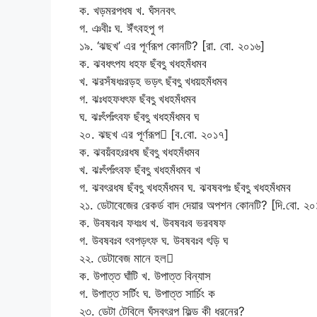
ক. খড়মরপধষ খ. ঘঁসনবৎ
গ. ঞবীঃ ঘ. ঈঁৎবহপু গ
১৯. ‘ঝছখ’ এর পূর্ণরূপ কোনটি? [রা. বো. ২০১৬]
ক. ঝবধৎপয ধহফ ছঁবৎু খধহমঁধমব
খ. ঝরসঁষধঃরড়হ ভড়ৎ ছঁবৎু খধয়হমঁধমব
গ. ঝঃধহফধৎফ ছঁবৎু খধহমঁধমব
ঘ. ঝঃৎঁপঃঁৎবফ ছঁবৎু খধহমঁধমব ঘ
২০. ঝছখ এর পূর্ণরূপ [ব.বো. ২০১৭]
ক. ঝবয়ঁবহঃরধষ ছঁবৎু খধহমঁধমব
খ. ঝঃৎঁপঃঁৎবফ ছঁবৎু খধহমঁধমব খ
গ. ঝবৎরধষ ছঁবৎু খধহমঁধমব ঘ. ঝবষবপঃ ছঁবৎু খধহমঁধমব
২১. ডেটাবেজের রেকর্ড বাদ দেয়ার অপশন কোনটি? [দি.বো. ২
ক. উবষবঃব ফধঃধ খ. উবষবঃব ভরবষফ
গ. উবষবঃব ৎবপড়ৎফ ঘ. উবষবঃব ৎড়ি ঘ
২২. ডেটাবেজ মানে হল
ক. উপাত্ত ঘাঁটি খ. উপাত্ত বিন্যাস
গ. উপাত্ত সর্টিং ঘ. উপাত্ত সার্চিং ক
২৩. ডেটা টেবিলে ঘঁসবৎরপ ফিল্ড কী ধরনের?