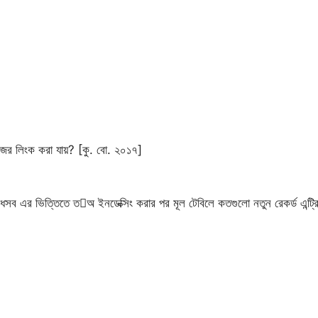
জের লিংক করা যায়? [কু. বো. ২০১৭]
সব এর ভিত্তিতে তঅ ইনডেক্সিং করার পর মূল টেবিলে কতগুলো নতুন রেকর্ড এন্ট্রি