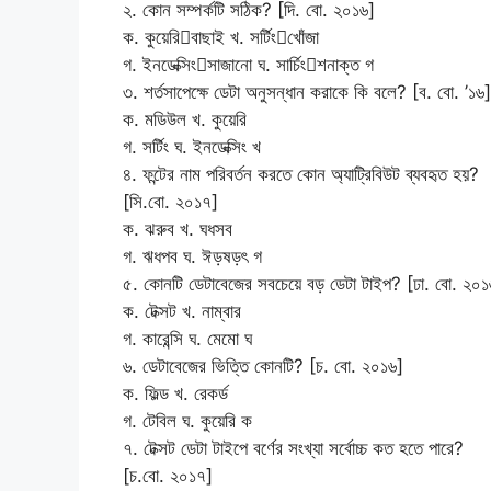
২. কোন সম্পর্কটি সঠিক? [দি. বো. ২০১৬]
ক. কুয়েরিবাছাই খ. সর্টিংখোঁজা
গ. ইনডেক্সিংসাজানো ঘ. সার্চিংশনাক্ত গ
৩. শর্তসাপেক্ষে ডেটা অনুসন্ধান করাকে কি বলে? [ব. বো. ’১৬]
ক. মডিউল খ. কুয়েরি
গ. সর্টিং ঘ. ইনডেক্সিং খ
৪. ফন্টের নাম পরিবর্তন করতে কোন অ্যাট্রিবিউট ব্যবহৃত হয়?
[সি.বো. ২০১৭]
ক. ঝরুব খ. ঘধসব
গ. ঋধপব ঘ. ঈড়ষড়ৎ গ
৫. কোনটি ডেটাবেজের সবচেয়ে বড় ডেটা টাইপ? [ঢা. বো. ২০১
ক. টেক্সট খ. নাম্বার
গ. কারেন্সি ঘ. মেমো ঘ
৬. ডেটাবেজের ভিত্তি কোনটি? [চ. বো. ২০১৬]
ক. ফিল্ড খ. রেকর্ড
গ. টেবিল ঘ. কুয়েরি ক
৭. টেক্সট ডেটা টাইপে বর্ণের সংখ্যা সর্বোচ্চ কত হতে পারে?
[চ.বো. ২০১৭]