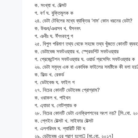
ক. সংখ্যা খ. টেক্সট
গ. বর্ণ ঘ. যুক্তিমূলক ক
২৪. ডেটা টেবিলের মধ্যে ব্যাক্তির ‘নাম’ কোন ধরনের ডেটা?
ক. উধঃব/ঞরসব খ. ঘঁসনবৎ
গ. ঞবীঃ ঘ. ঈঁৎৎবহপু গ
২৫. বিপুল পরিমাণ তথ্য থেকে সহজে তথ্য খুঁজতে কোনটি ব্যব
ক. ডেটাবেজ সফটওয়্যার খ. স্প্রেডশিট সফটওয়্যার
গ. প্রেজেন্টেশন সফটওয়্যার ঘ. ওয়ার্ড প্রসেসিং সফটওয়্যার ক
২৬. ডেটা সমৃদ্ধ এক বা একাধিক ফাইলের সমষ্টিকে কী বলা হয়
ক. ফিল্ড খ. রেকর্ড
গ. ডেটাবেজ ঘ. ফাইল গ
২৭. নিচের কোনটি ডেটাবেজ প্রোগ্রাম?
ক. ওরাকল খ. পাইথন
গ. এ্যাডা ঘ. নোটপ্যাড ক
২৮. নিচের কোনটি ডেটা এনক্রিপশনের অংশ নয়? [সি.বো. ২
ক. প্লেইন টেক্সট খ. সাইফার টেক্সট
গ. এলগরিদম ঘ. প্যারিটি বিট ঘ
২৯. ডেটাবেজ এর প্রাণ হলো [মা.বো. ২০১৭]