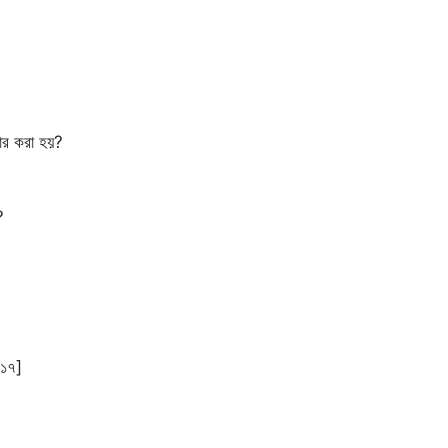
হার করা হয়?
?
০১৭]