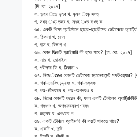
[দি.বো. ২০১৭]
ক. ড়হব ঃড় ড়হব খ. ড়হব ঃড় সধহু
গ. সধহু ঃড় ড়হব ঘ. সধহু ঃড় সধহু ক
৩৫. একটি শিক্ষা প্রতিষ্ঠানে ছাত্র-ছাত্রীদের ডেটাবেজে অ্যাট
ক. ঠিকানা খ. রোল
গ. নাম ঘ. বিভাগ খ
৩৬. কোন ফিল্ডটি প্রাইমারি কী হতে পারে? [ঢা. বো. ২০১৭]
ক. নাম খ. মোবাইল
গ. পরীক্ষার ফি ঘ. ঠিকানা খ
৩৭. নি¤েœর কোনটি ডেটাবেজ ম্যানেজমেন্ট সফটওয়্যার? [
ক. গঝ-চড়বিৎ ঢ়ড়রহঃ খ. গঝ-ডড়ৎফ
গ. গঝ-ঊীপবষষ ঘ. গঝ-অপপবংং ঘ
৩৮. নিচের কোনটি ফরেন কী, যখন একটি টেবিলের অ্যাট্রিব
ক. গধৎশং খ. অপধফবসরপ ণবধৎ
গ. জড়ষষ ঘ. এৎধফব গ
৩৯. একটি টেবিলে প্রাইমারি কী কয়টি থাকতে পারে?
ক. একটি খ. দুটি
গ. তিনটি ঘ. পাঁচটি ক