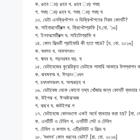
ক. ঙহব ঃড় ঙহব খ. ঙহব ঃড় গধহু
গ. গধহু ঃড় ঙহব ঘ. গধহু ঃড় গধহু ঘ
১৩. ডেটা এনক্রিপ্টশন ও ডিক্রিপ্টশনের নিয়ম কোনটি?
ক. সাইবারনেট্রিক্স খ. ক্রিপ্টোগ্রাফি [য.বো. ’১৬]
গ. ইনফরমেট্রিক্স ঘ. সাইটোগ্রাফি খ
১৪. কোন ফিল্ডটি প্রাইমারি কী হতে পারে? [য. বো. ২০১৬]
ক. ঘধসব খ. অফফৎবংং
গ. ঋবব ঘ. গড়নরষব ঘড়. ঘ
১৫. ডেটাবেজের কুয়েরিকৃত ডেটাকে সামারি আকারে উপস্থাপন 
ক. ঝবষবপঃ খ. ঈৎড়ংংঃধন
গ. চধৎধসবঃবৎ ঘ. অপঃরড়হ খ
১৬. ডেটাবেজ থেকে কোনো তথ্য খোঁজার জন্য কোনটি ব্যবহার
ক. উইগঝ খ. ঈঅঊঝঅজ
গ. ঝছখ ঘ. জউইগঝ গ
১৭. ডেটাবেজে কোনগুলো একই অর্থে ব্যবহার করা হয়? [মা. 
ক. এনটিটি ও টেবিল খ. এনটিটি সেট ও টেবিল
গ. টেবিল ও কলাম ঘ. এট্রিবিউট ও ফিল্ড ঘ
১৮. ‘ঘধসব’ কোন ধরনের ডেটা? [রা. বো. ২০১৬]