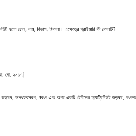
্রিবিউট হলো রোল, নাম, বিভাগ, ঠিকানা। এক্ষেত্রে প্রাইমারি কী কোনটি?
রা. বো. ২০১৭]
িউট জড়ষষ, অপধফবসরপ, ণবধৎ এবং অপর একটি টেবিলের অ্যাট্রিবিউট জড়ষষ, গধৎ